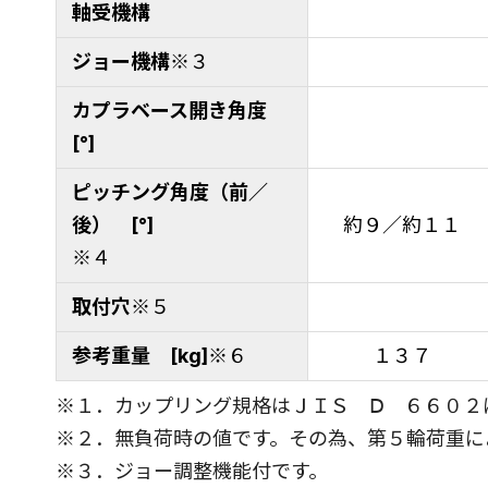
軸受機構
ジョー機構
※３
カプラベース開き角度
[°]
ピッチング角度（前／
後） [°]
約９／約１１
※４
取付穴
※５
参考重量 [kg]
※６
１３７
※１．カップリング規格はＪＩＳ Ⅾ ６６０２
※２．無負荷時の値です。その為、第５輪荷重に
※３．ジョー調整機能付です。