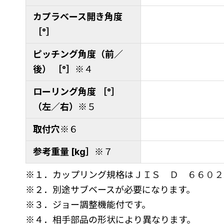
カプラベース開き角度
［°］
ピッチング角度（前／
後） ［°］
※４
ローリング角度 ［°］
（左／右）
※５
取付穴
※６
参考重量 [kg］
※７
※１．カップリング規格は
ＪＩＳ Ｄ ６６０２
※２．別途サブベースが必要になります。
※３．ジョー調整機能付です。
※４．相手部品の形状により異なります。