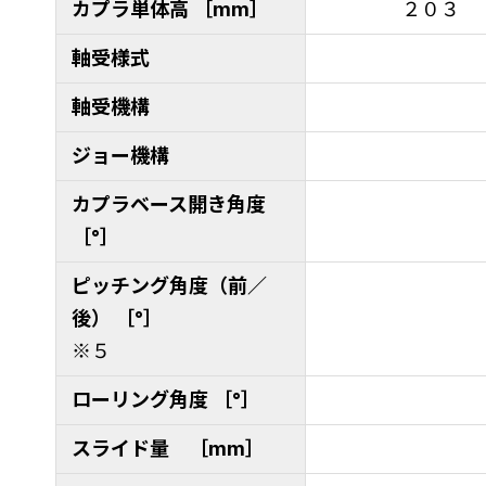
カプラ単体高 ［mm］
２０３
軸受様式
軸受機構
ジョー機構
カプラベース開き角度
［°］
ピッチング角度（前／
後） ［°］
※５
ローリング角度 ［°］
スライド量 ［mm］