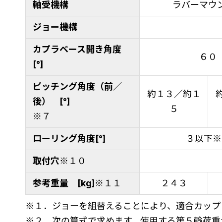
軸受機構
ラバーマウ
ジョー機構
カプラベース開き角度
６０
[°]
ピッチング角度（前／
約１３／約１
後） [°]
５
※７
ローリング角度[°]
３以下※
取付穴
※１０
参考重量 [kg]
※１１
２４３
※１．ジョーを組替えることにより、適合カップ
※２．次の算式で求めます。使用する第５輪荷重