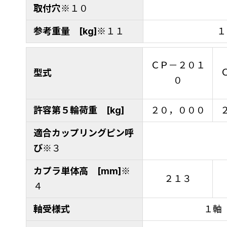
取付穴
※１０
参考重量 [kg]
※１１
１
ＣＰ－２０１
型式
０
許容第５輪荷重 [kg]
２０，０００
適合カップリングピン呼
び
※３
カプラ単体高 [mm]
※
２１３
４
軸受様式
１軸