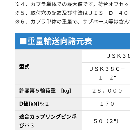
※４．カプラ単体での最大値です。荷台オフセッ
※５．取付穴の配置及び寸法はＪＩＳ Ⅾ ４０
※６．カプラ単体の重量で、サブベース等は含ん
■重量輸送向諸元表
ＪＳＫ３
型式
ＪＳＫ３８Ｃ－
１ ２"
許容第５輪荷重 [kg]
２８，０００
Ⅾ値[kN]
※２
１７０
適合カップリングピン呼
５０（２"）
び
※３