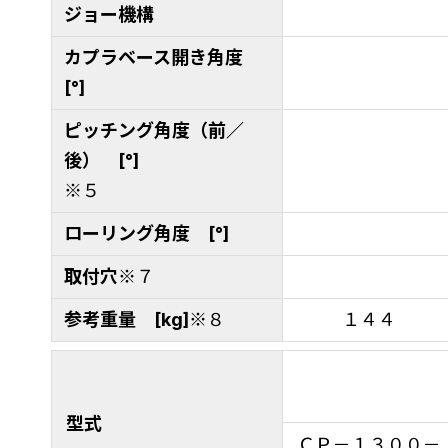
ジョー機構
カプラベース開き角度
[°]
ピッチング角度（前／
後） [°]
※５
ローリング角度 [°]
取付穴
※７
参考重量 [kg]
※８
１４４
型式
ＣＰ－１３００－