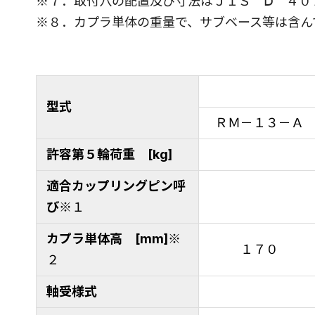
※７．取付穴の配置及び寸法はＪＩＳ Ⅾ ４０
※８．カプラ単体の重量で、サブベース等は含ん
型式
ＲＭ－１３－Ａ
許容第５輪荷重 [kg]
適合カップリングピン呼
び
※１
カプラ単体高 [mm]
※
１７０
２
軸受様式