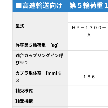
■高速輸送向け 第５輪荷重
型式
ＨＰ－１３００－
Ａ
許容第５輪荷重 [kg]
適合カップリングピン呼
び
※２
カプラ単体高 [mm]
※
１８６
３
軸受様式
軸受機構