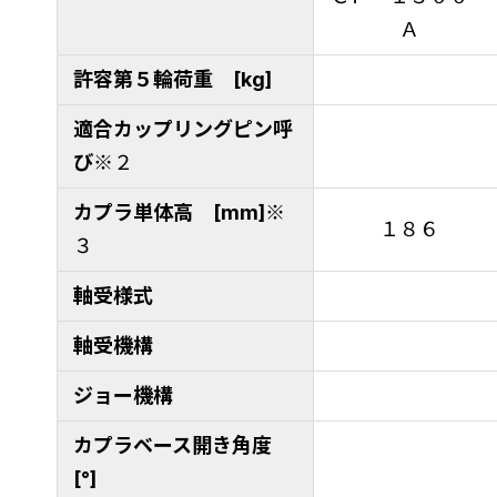
Ａ
許容第５輪荷重 [kg]
適合カップリングピン呼
び
※２
カプラ単体高 [mm]
※
１８６
３
軸受様式
軸受機構
ジョー機構
カプラベース開き角度
[°]