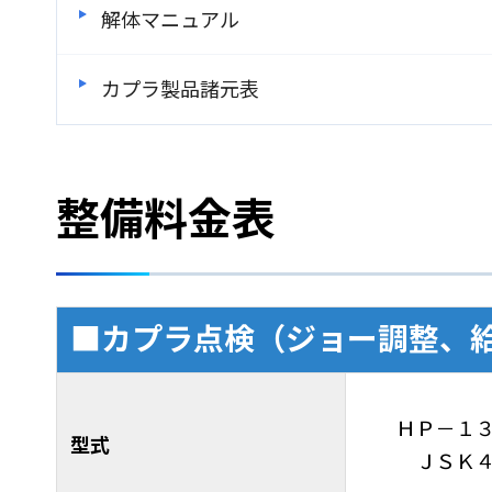
解体マニュアル
カプラ製品諸元表
整備料金表
■カプラ点検（ジョー調整、
ＨＰ－１
型式
ＪＳＫ