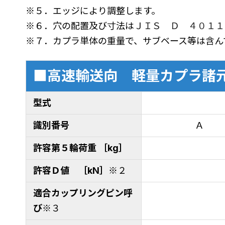
※５．エッジにより調整します。
※６．穴の配置及び寸法は
ＪＩＳ Ｄ ４０１１
※７．カプラ単体の重量で、サブベース等は含ん
■高速輸送向 軽量カプラ諸
型式
識別番号
Ａ
許容第５輪荷重 ［kg］
許容Ｄ値 ［kN］
※２
適合カップリングピン呼
び
※３