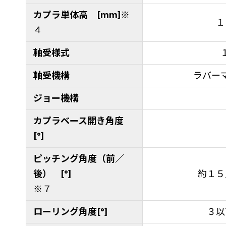
カプラ単体高 [mm]
※
１
４
軸受様式
軸受機構
ラバー
ジョー機構
カプラベース開き角度
[°]
ピッチング角度（前／
後） [°]
約１５
※７
ローリング角度[°]
３以