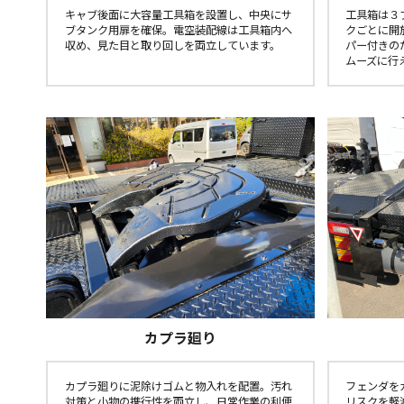
工具箱は３
キャブ後面に大容量工具箱を設置し、中央にサ
クごとに開
ブタンク用扉を確保。電空装配線は工具箱内へ
パー付きの
収め、見た目と取り回しを両立しています。
ムーズに行
カプラ廻り
カプラ廻りに泥除けゴムと物入れを配置。汚れ
フェンダを
対策と小物の携行性を両立し、日常作業の利便
リスクを軽